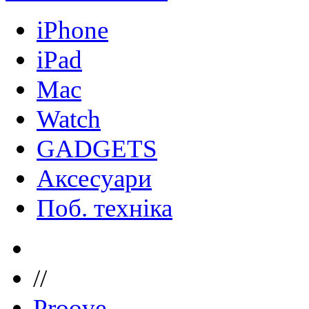
iPhone
iPad
Mac
Watch
GADGETS
Аксесуари
Поб. техніка
//
Proove