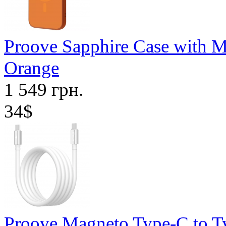
Proove Sapphire Case with M
Orange
1 549 грн.
34$
Proove Magneto Type-C to T