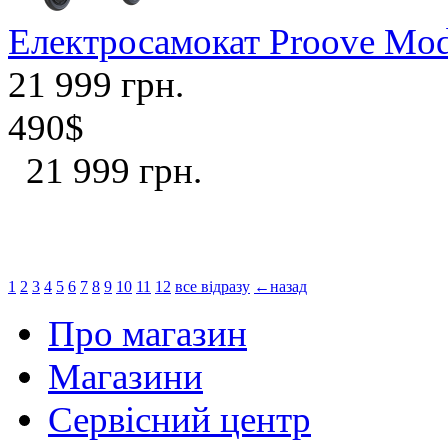
Електросамокат Proove Mode
21 999 грн.
490$
21 999 грн.
1
2
3
4
5
6
7
8
9
10
11
12
все відразу
←назад
Про магазин
Магазини
Сервісний центр