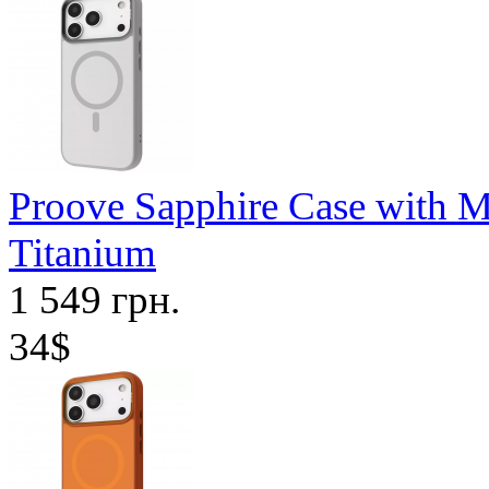
Proove Sapphire Case with M
Titanium
1 549 грн.
34$