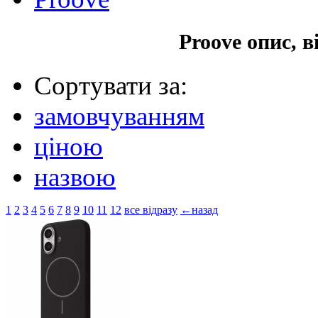
Proove опис, 
Сортувати за:
замовчуванням
ціною
назвою
1
2
3
4
5
6
7
8
9
10
11
12
все відразу
←назад