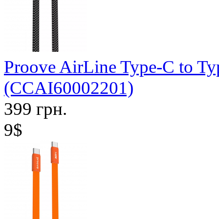
Proove AirLine Type-C to T
(CCAI60002201)
399 грн.
9$