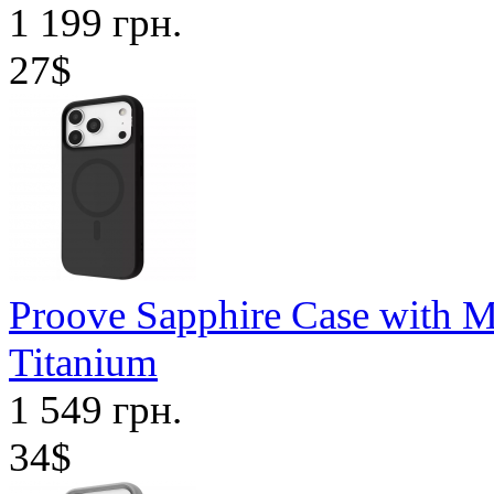
1 199 грн.
27$
Proove Sapphire Case with M
Titanium
1 549 грн.
34$