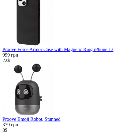
Proove Force Armor Case with Magnetic Ring iPhone 13
999 грн.
22$
Proove Emoji Robot, Stunned
379 грн.
8$