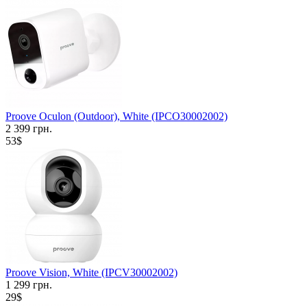
Proove Oculon (Outdoor), White (IPCO30002002)
2 399 грн.
53$
Proove Vision, White (IPCV30002002)
1 299 грн.
29$