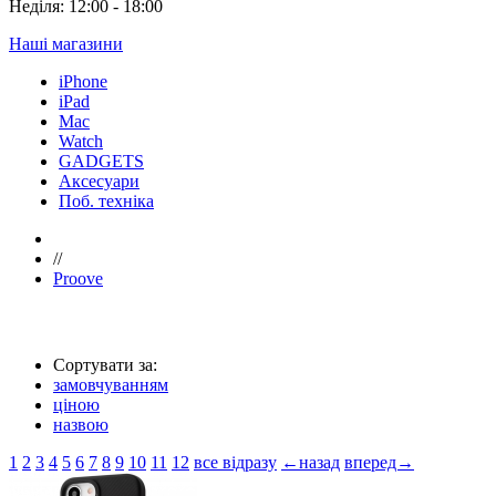
Неділя: 12:00 - 18:00
Наші магазини
iPhone
iPad
Mac
Watch
GADGETS
Аксесуари
Поб. техніка
//
Proove
Сортувати за:
замовчуванням
ціною
назвою
1
2
3
4
5
6
7
8
9
10
11
12
все відразу
←назад
вперед→