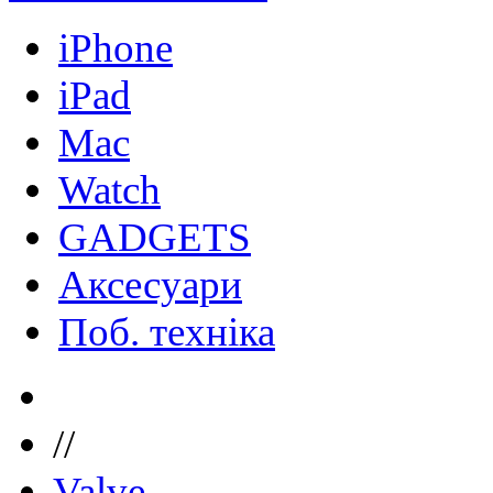
iPhone
iPad
Mac
Watch
GADGETS
Аксесуари
Поб. техніка
//
Valve