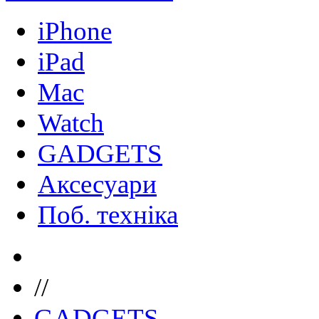
iPhone
iPad
Mac
Watch
GADGETS
Аксесуари
Поб. техніка
//
GADGETS