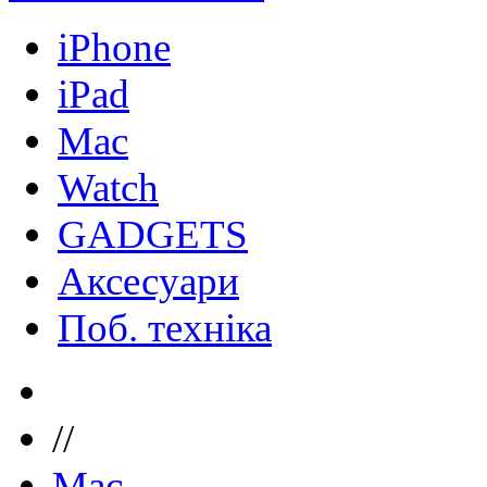
iPhone
iPad
Mac
Watch
GADGETS
Аксесуари
Поб. техніка
//
Mac