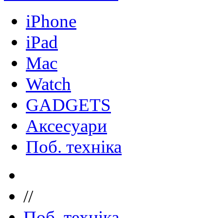
iPhone
iPad
Mac
Watch
GADGETS
Аксесуари
Поб. техніка
//
Поб. техніка