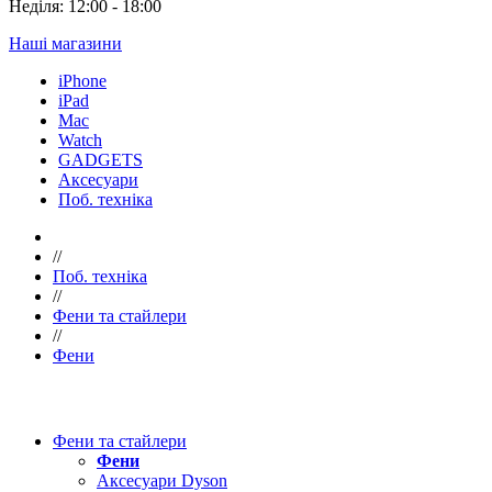
Неділя: 12:00 - 18:00
Наші магазини
iPhone
iPad
Mac
Watch
GADGETS
Аксесуари
Поб. техніка
//
Поб. техніка
//
Фени та стайлери
//
Фени
Фени та стайлери
Фени
Аксесуари Dyson