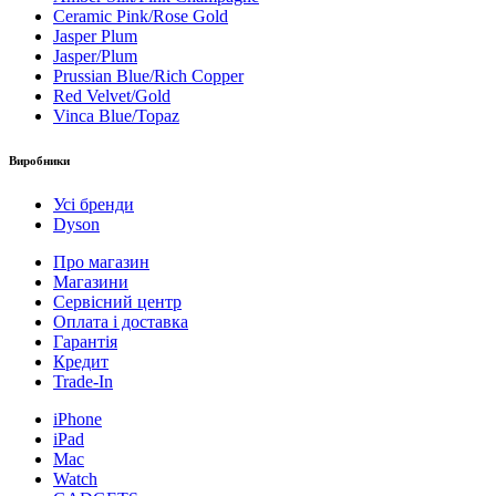
Ceramic Pink/Rose Gold
Jasper Plum
Jasper/Plum
Prussian Blue/Rich Copper
Red Velvet/Gold
Vinca Blue/Topaz
Виробники
Усі бренди
Dyson
Про магазин
Магазини
Сервісний центр
Оплата і доставка
Гарантія
Кредит
Trade-In
iPhone
iPad
Mac
Watch