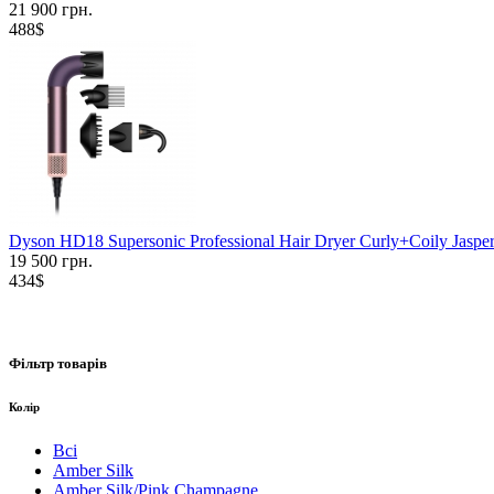
21 900 грн.
488$
Dyson HD18 Supersonic Professional Hair Dryer Curly+Coily Jaspe
19 500 грн.
434$
Фільтр товарів
Колір
Всі
Amber Silk
Amber Silk/Pink Champagne