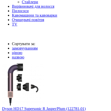
Стайлери
Вирівнювачі для волосся
Пилососи
Кавомашини та кавоварки
Очищувачі повітря
TV
Сортувати за:
замовчуванням
ціною
назвою
Dyson HD17 Supersonic R Jasper/Plum (122781-01)