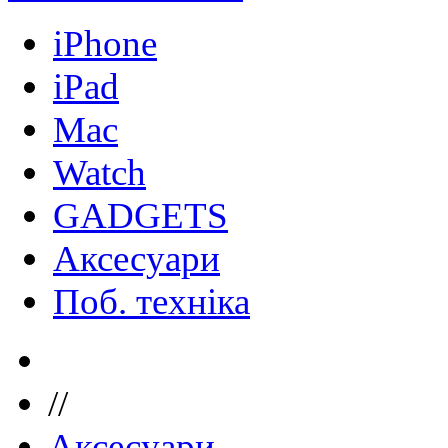
iPhone
iPad
Mac
Watch
GADGETS
Аксесуари
Поб. техніка
//
Аксесуари