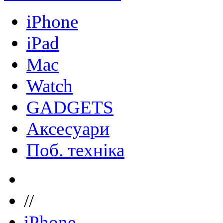
iPhone
iPad
Mac
Watch
GADGETS
Аксесуари
Поб. техніка
//
iPhone