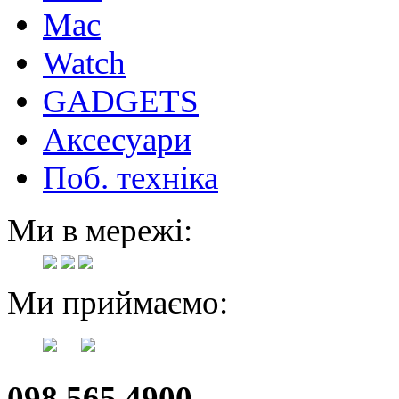
Mac
Watch
GADGETS
Аксесуари
Поб. техніка
Ми в мережі:
Ми приймаємо:
098 565 4900