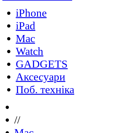
iPhone
iPad
Mac
Watch
GADGETS
Аксесуари
Поб. техніка
//
Mac