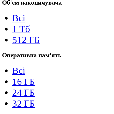
Об'єм накопичувача
Всі
1 Тб
512 ГБ
Оперативна пам'ять
Всі
16 ГБ
24 ГБ
32 ГБ