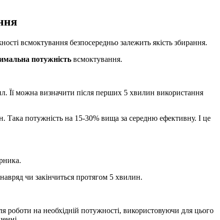
ння
жності всмоктування безпосередньо залежить якість збирання.
имальна потужність
всмоктування.
л. Її можна визначити після перших 5 хвилин використання
. Така потужність на 15-30% вища за середню ефективну. І це
рника.
навряд чи закінчиться протягом 5 хвилин.
я роботи на необхідній потужності, використовуючи для цього
щенні.