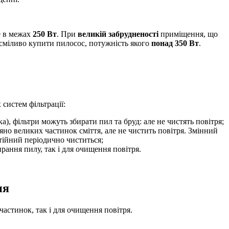
е в межах
250 Вт
. При
великій забрудненості
приміщення, що
сміливо купити пилосос, потужність якого
понад 350 Вт
.
систем фільтрації:
, фільтри можуть збирати пил та бруд: але не чистять повітря;
но великих частинок сміття, але не чистить повітря. Змінний
тійний періодично чиститься;
рання пилу, так і для очищення повітря.
ня
частинок, так і для очищення повітря.