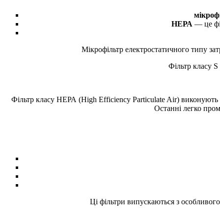
мікроф
НЕРА
— це фі
Мікрофільтр електростатичного типу затр
Фільтр класу S
Фільтр класу НЕРА (High Efficiency Particulate Air) виконую
Останні легко пром
Ці фільтри випускаються з особливого 