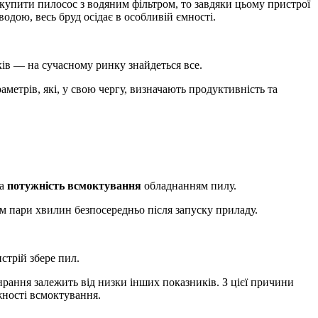
купити пилосос з водяним фільтром, то завдяки цьому пристрої
одою, весь бруд осідає в особливій ємності.
ків — на сучасному ринку знайдеться все.
метрів, які, у свою чергу, визначають продуктивність та
а
потужність всмоктування
обладнанням пилу.
м пари хвилин безпосередньо після запуску приладу.
стрій збере пил.
ирання залежить від низки інших показників. З цієї причини
жності всмоктування.