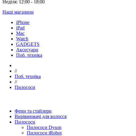
Неділя: 12:00 - 18:00
Наші магазини
iPhone
iPad
Mac
Watch
GADGETS
Аксесуари
Поб. техніка
//
Поб. техніка
//
Пилососи
Фени та стайлери
Вирівнювачі для волосся
Пилососи
Пилососи Dyson
Пилососи iRobot