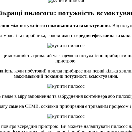
йкращі пилососи: потужність всмоктува
ення між потужністю споживання та всмоктування
. Від поту
ід моделі та виробника, головними є
середня ефективна
та
макс
це можливість тривалий час з деякою потужністю прибирати пи
пристрою.
ність, коли побутовий прилад прибирає пил перші кілька хвилин
максимальний показник потужності всмоктування.
падає в міру заповнення та забруднення контейнера або пилозбі
увагу саме на СЕМВ, оскільки прибирання є тривалим процесом і 
 повітря всередині пристрою. Ви можете налаштувати пилосос дл
икач. Все залежить від складності прибирання у певному примі