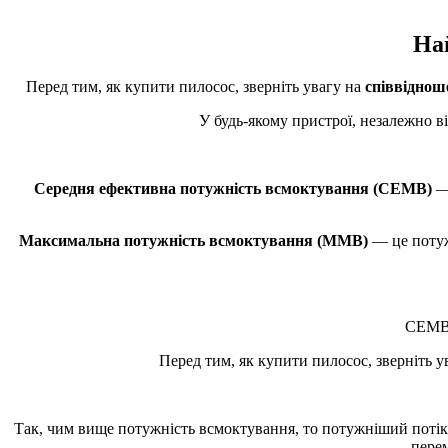
На
Перед тим, як купити пилосос, зверніть увагу на
співвіднош
У будь-якому пристрої, незалежно в
Середня ефективна потужність всмоктування (СЕМВ)
— 
Максимальна потужність всмоктування (ММВ)
— це потуж
СЕМВ 
Перед тим, як купити пилосос, зверніть 
Так, чим вище потужність всмоктування, то потужніший потік
перем