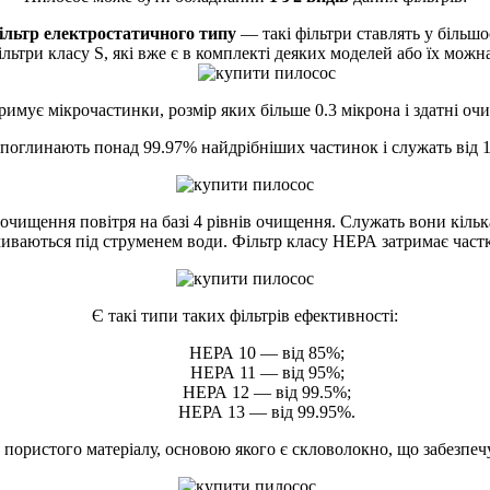
ільтр електростатичного типу
— такі фільтри ставлять у більшо
льтри класу S, які вже є в комплекті деяких моделей або їх можн
имує мікрочастинки, розмір яких більше 0.3 мікрона і здатні очи
 поглинають понад 99.97% найдрібніших частинок і служать від 1
ть очищення повітря на базі 4 рівнів очищення. Служать вони кіль
иваються під струменем води. Фільтр класу НЕРА затримає частки
Є такі типи таких фільтрів ефективності:
НЕРА 10 — від 85%;
НЕРА 11 — від 95%;
НЕРА 12 — від 99.5%;
НЕРА 13 — від 99.95%.
пористого матеріалу, основою якого є скловолокно, що забезпечу