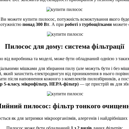
Ви можете купити пилосос, потужність всмоктування якого буд
 потужністю
понад 300 Вт
. А при
роботі з турбощітками
можете 
Пилосос для дому: система фільтрації
о від виробника та моделі, може бути обладнаний однією з таких 
альними мішками для збирання пилу (але можуть бути і без мішка)
 який захистить електродвигун від проникнення в нього порівня
ати після наповнення кожного з комплектів пилозбірників, а пос
р S-класу, мікрофільтр, HEPA-фільтр)
— це пристрій як для зби
ийний пилосос: фільтр тонкого очищен
ється як для затримки мікроорганізмів, алергенів і найдрібніших 
Пилосос може бути обладнаний
1 з 2 видів
даних фільтрів: