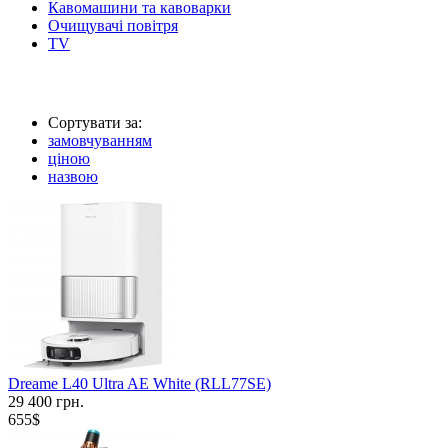
Кавомашини та кавоварки
Очищувачі повітря
TV
Сортувати за:
замовчуванням
ціною
назвою
Dreame L40 Ultra AE White (RLL77SE)
29 400 грн.
655$