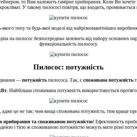
ейнером, то Вам належить гамірне прибирання. Коли Ви хочете 
оклімат. У такому пилососі повітря, що входить, промивається в
якого типу та будь-якої моделі від найрізноманітніших виробни
на на пилосос безпосередньо залежить від набору основних пара
функціональність пилососу.
Пилосос: потужність
ладнання —
потужність
пилососа. Так, є
споживана потужність
т
 кВт
. Найбільша споживана потужність використовується протяго
 адже це не так: чим вища споживана потужність, тим краще при
тю прибирання та споживаною потужністю
! Ефективність приб
однією і тією ж споживаною потужністю можуть мати різні поту