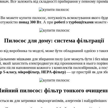
икач. Все залежить від складності прибирання у певному примі
Ви можете купити пилосос, потужність всмоктування якого буд
 потужністю
понад 300 Вт
. А при
роботі з турбощітками
можете 
Пилосос для дому: система фільтрації
о від виробника та моделі, може бути обладнаний однією з таких 
альними мішками для збирання пилу (але можуть бути і без мішка)
 який захистить електродвигун від проникнення в нього порівня
ати після наповнення кожного з комплектів пилозбірників, а пос
р S-класу, мікрофільтр, HEPA-фільтр)
— це пристрій як для зби
ийний пилосос: фільтр тонкого очищен
ється як для затримки мікроорганізмів, алергенів і найдрібніших 