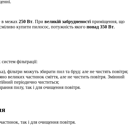
щенні.
е в межах
250 Вт
. При
великій забрудненості
приміщення, що
сміливо купити пилосос, потужність якого
понад 350 Вт
.
систем фільтрації:
, фільтри можуть збирати пил та бруд: але не чистять повітря;
но великих частинок сміття, але не чистить повітря. Змінний
тійний періодично чиститься;
рання пилу, так і для очищення повітря.
ня
частинок, так і для очищення повітря.