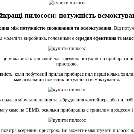
йкращі пилососи: потужність всмоктува
ення між потужністю споживання та всмоктування
. Від поту
ід моделі та виробника, головними є
середня ефективна
та
макс
це можливість тривалий час з деякою потужністю прибирати пи
пристрою.
ність, коли побутовий прилад прибирає пил перші кілька хвилин
максимальний показник потужності всмоктування.
падає в міру заповнення та забруднення контейнера або пилозбі
увагу саме на СЕМВ, оскільки прибирання є тривалим процесом і 
 повітря всередині пристрою. Ви можете налаштувати пилосос дл