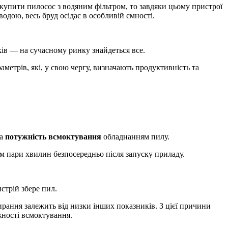
купити пилосос з водяним фільтром, то завдяки цьому пристрої
одою, весь бруд осідає в особливій ємності.
ків — на сучасному ринку знайдеться все.
метрів, які, у свою чергу, визначають продуктивність та
а
потужність всмоктування
обладнанням пилу.
м пари хвилин безпосередньо після запуску приладу.
стрій збере пил.
ирання залежить від низки інших показників. З цієї причини
жності всмоктування.