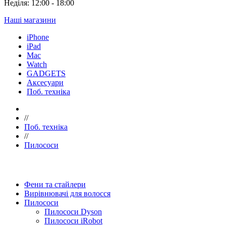
Неділя: 12:00 - 18:00
Наші магазини
iPhone
iPad
Mac
Watch
GADGETS
Аксесуари
Поб. техніка
//
Поб. техніка
//
Пилососи
Фени та стайлери
Вирівнювачі для волосся
Пилососи
Пилососи Dyson
Пилососи iRobot