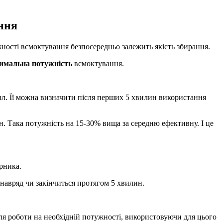
ння
жності всмоктування безпосередньо залежить якість збирання.
имальна потужність
всмоктування.
л. Її можна визначити після перших 5 хвилин використання
. Така потужність на 15-30% вища за середню ефективну. І це
рника.
навряд чи закінчиться протягом 5 хвилин.
я роботи на необхідній потужності, використовуючи для цього