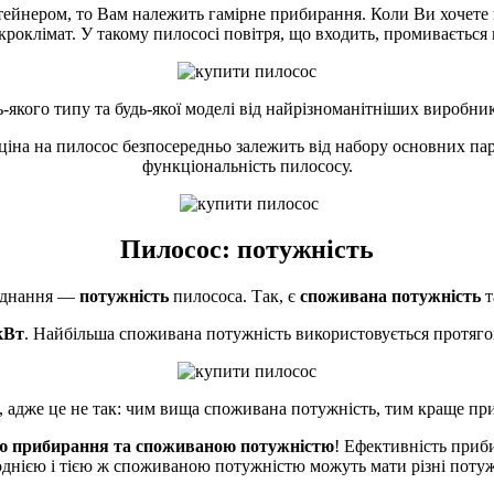
ейнером, то Вам належить гамірне прибирання. Коли Ви хочете 
оклімат. У такому пилососі повітря, що входить, промивається в
якого типу та будь-якої моделі від найрізноманітніших виробни
на на пилосос безпосередньо залежить від набору основних пара
функціональність пилососу.
Пилосос: потужність
ладнання —
потужність
пилососа. Так, є
споживана потужність
т
 кВт
. Найбільша споживана потужність використовується протяго
 адже це не так: чим вища споживана потужність, тим краще при
тю прибирання та споживаною потужністю
! Ефективність приб
однією і тією ж споживаною потужністю можуть мати різні поту