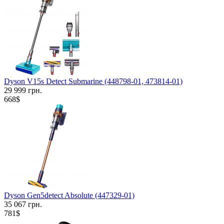
Dyson V15s Detect Submarine (448798-01, 473814-01)
29 999 грн.
668$
Dyson Gen5detect Absolute (447329-01)
35 067 грн.
781$