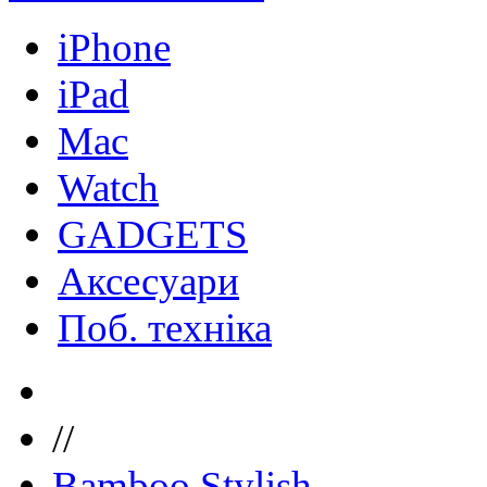
iPhone
iPad
Mac
Watch
GADGETS
Аксесуари
Поб. техніка
//
Bamboo Stylish