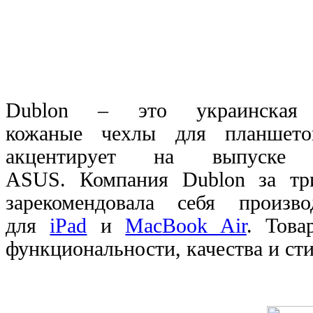
Dublon
– это украинская к
кожаные чехлы для планшетов
акцентирует на выпуск
ASUS.
Компания Dublon за тр
зарекомендовала себя произв
для
iPad
и
MacBook Air
. Тов
функциональности, качества и сти