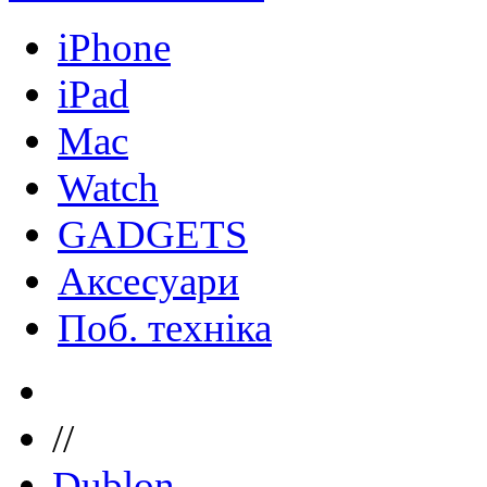
iPhone
iPad
Mac
Watch
GADGETS
Аксесуари
Поб. техніка
//
Dublon