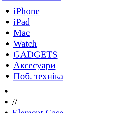
iPhone
iPad
Mac
Watch
GADGETS
Аксесуари
Поб. техніка
//
Element Case