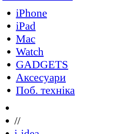
iPhone
iPad
Mac
Watch
GADGETS
Аксесуари
Поб. техніка
//
i-idea