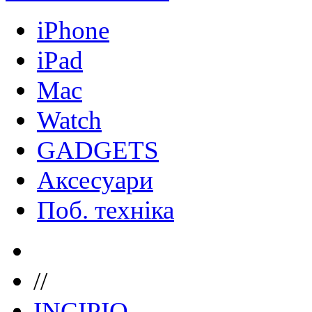
iPhone
iPad
Mac
Watch
GADGETS
Аксесуари
Поб. техніка
//
INCIPIO