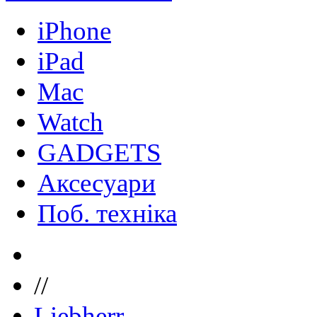
iPhone
iPad
Mac
Watch
GADGETS
Аксесуари
Поб. техніка
//
Liebherr