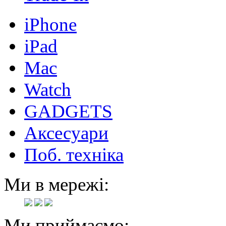
iPhone
iPad
Mac
Watch
GADGETS
Аксесуари
Поб. техніка
Ми в мережі:
Ми приймаємо: