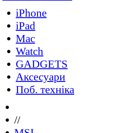
iPhone
iPad
Mac
Watch
GADGETS
Аксесуари
Поб. техніка
//
MSI