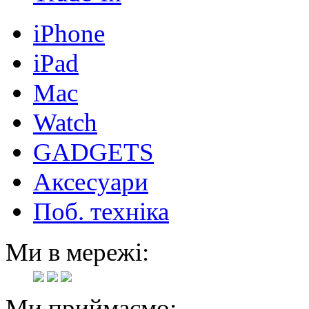
iPhone
iPad
Mac
Watch
GADGETS
Аксесуари
Поб. техніка
Ми в мережі:
Ми приймаємо: