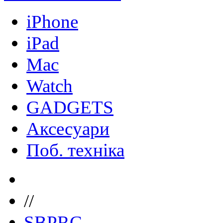
iPhone
iPad
Mac
Watch
GADGETS
Аксесуари
Поб. техніка
//
SBPRC