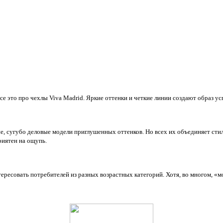
все это про чехлы
Viva Madrid
. Яркие оттенки и четкие линии создают образ у
ые, сугубо деловые модели приглушенных оттенков. Но всех их объединяет стил
риятен на ощупь.
ресовать потребителей из разных возрастных категорий. Хотя, во многом, «мод