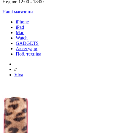
Неділя: 12:00 - 18:00
Наші магазини
iPhone
iPad
Mac
Watch
GADGETS
Аксесуари
Поб. техніка
//
Viva