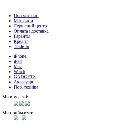
Про магазин
Магазини
Сервісний центр
Оплата і доставка
Гарантія
Кредит
Trade-In
iPhone
iPad
Mac
Watch
GADGETS
Аксесуари
Поб. техніка
Ми в мережі:
Ми приймаємо: