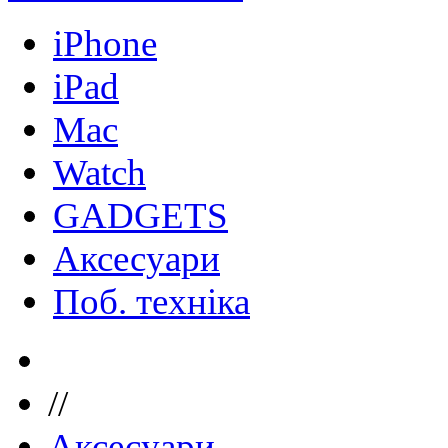
iPhone
iPad
Mac
Watch
GADGETS
Аксесуари
Поб. техніка
//
Аксесуари