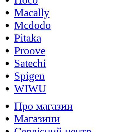
Macally
Mcdodo
Pitaka
Proove
Satechi
Spigen
WIWU
Про магазин
Магазини
Сервісний центр