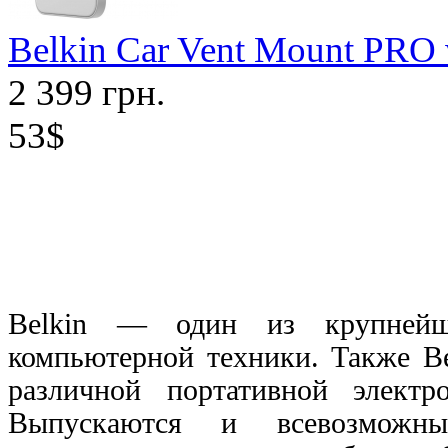
Belkin Car Vent Mount PR
2 399 грн.
53$
Belkin
— о
дин из крупнейш
компьютерной техники. Также
B
различной портативной элект
Выпускаются и всевозможны