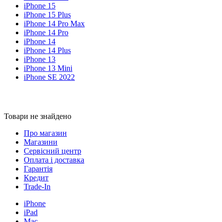
iPhone 15
iPhone 15 Plus
iPhone 14 Pro Max
iPhone 14 Pro
iPhone 14
iPhone 14 Plus
iPhone 13
iPhone 13 Mini
iPhone SE 2022
Товари не знайдено
Про магазин
Магазини
Сервісний центр
Оплата і доставка
Гарантія
Кредит
Trade-In
iPhone
iPad
Mac