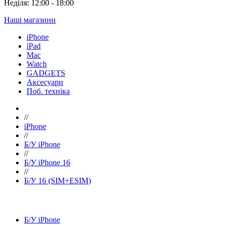
Неділя: 12:00 - 18:00
Наші магазини
iPhone
iPad
Mac
Watch
GADGETS
Аксесуари
Поб. техніка
//
iPhone
//
Б/У iPhone
//
Б/У iPhone 16
//
Б/У 16 (SIM+ESIM)
Б/У iPhone