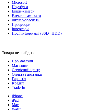
Microsoft
Ноутбуки
Екшн-камери
Електросамокати
Фітнес-браслети
Процесори
Інвертори
Носії інформації (SSD | HDD)
Товари не знайдено
Про магазин
Магазини
Сервісний центр
Оплата і доставка
Гарантія
Кредит
Trade-In
iPhone
iPad
Mac
Watch