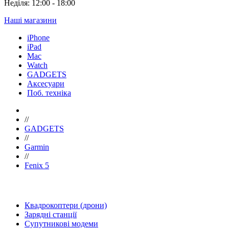
Неділя: 12:00 - 18:00
Наші магазини
iPhone
iPad
Mac
Watch
GADGETS
Аксесуари
Поб. техніка
//
GADGETS
//
Garmin
//
Fenix 5
Квадрокоптери (дрони)
Зарядні станції
Супутникові модеми