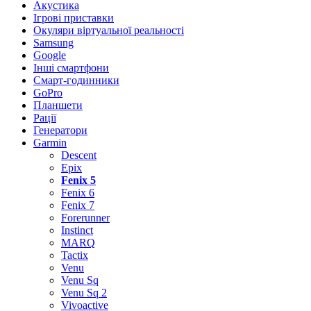
Акустика
Ігрові приставки
Окуляри віртуальної реальності
Samsung
Google
Інші смартфони
Смарт-годинники
GoPro
Планшети
Рації
Генератори
Garmin
Descent
Epix
Fenix 5
Fenix 6
Fenix 7
Forerunner
Instinct
MARQ
Tactix
Venu
Venu Sq
Venu Sq 2
Vivoactive