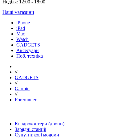
Неділя: 12:00 - 18:00
Наші магазини
iPhone
iPad
Mac
Watch
GADGETS
Аксесуари
Поб. техніка
//
GADGETS
//
Garmin
//
Forerunner
Квадрокоптери (дрони)
Зарядні станції
Супутникові модеми