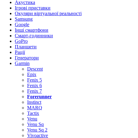
Акустика
Ігрові приставки
Окуляри віртуальної реальності
Samsung
Google
Інші смартфони
Смарт-годинники
GoPro
Планшети
Рації
Генератори
Garmin
Descent
Epix
Fenix 5
Fenix 6
Fenix 7
Forerunner
Instinct
MARQ
Tactix
Venu
Venu Sq
Venu Sq 2
Vivoactive