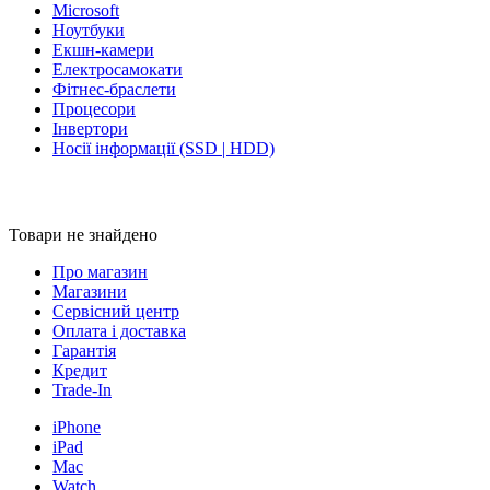
Microsoft
Ноутбуки
Екшн-камери
Електросамокати
Фітнес-браслети
Процесори
Інвертори
Носії інформації (SSD | HDD)
Товари не знайдено
Про магазин
Магазини
Сервісний центр
Оплата і доставка
Гарантія
Кредит
Trade-In
iPhone
iPad
Mac
Watch