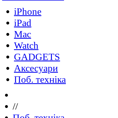
iPhone
iPad
Mac
Watch
GADGETS
Аксесуари
Поб. техніка
//
Поб. техніка