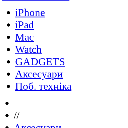
iPhone
iPad
Mac
Watch
GADGETS
Аксесуари
Поб. техніка
//
Аксесуари