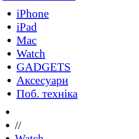
iPhone
iPad
Mac
Watch
GADGETS
Аксесуари
Поб. техніка
//
Watch