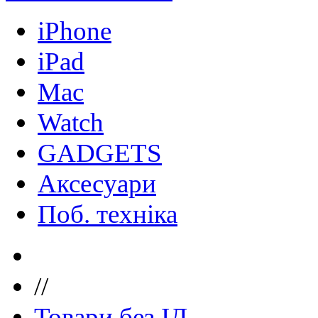
iPhone
iPad
Mac
Watch
GADGETS
Аксесуари
Поб. техніка
//
Товари без ІД