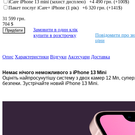
iCare iPhone 13 mini (захист дисплею)
+4 490 грн. (+100$)
Пакет послуг iCare+ iPhone (1 рік)
+6 320 грн. (+141$)
31 599
грн.
704
$
Замовити в один клік
Повідомити про з
купити в розстрочку
ціни
Опис
Характеристики
Відгуки
Аксесуари
Доставка
Немає нічого неможливого з iPhone 13 Mini
Оцініть найпросунутішу систему з двох камер 12 Мп, суперз
безпеки. Зустрічайте новий iPhone 13 Mini.