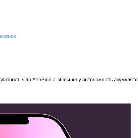
ниження
датності чіпа A15Bionic, збільшену автономність акумулятор