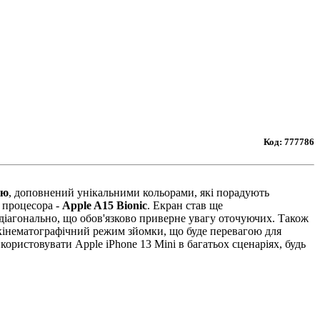
Код:
777786
ію
, доповнений унікальними кольорами, які порадують
ю процесора -
Apple A15 Bionic
. Екран став ще
 діагонально, що обов'язково приверне увагу оточуючих. Також
в кінематографічний режим зйомки, що буде перевагою для
икористовувати Apple iPhone 13 Mini в багатьох сценаріях, будь