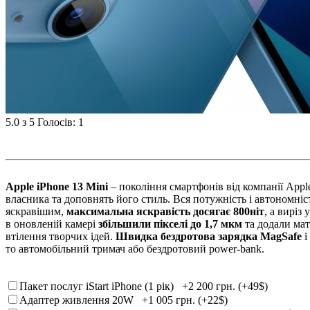
5.0
з 5
Голосів: 1
Apple iPhone 13 Mini
– покоління смартфонів від компанії App
власника та доповнять його стиль. Вся потужність і автономні
яскравішим,
максимальна яскравість досягає 800ніт
, а виріз
в оновленій камері
збільшили пікселі до 1,7 мкм
та додали мат
втілення творчих ідей.
Швидка бездротова зарядка MagSafe
і
то автомобільний тримач або бездротовий power-bank.
Пакет послуг iStart iPhone (1 рік)
+2 200 грн. (+49$)
Адаптер живлення 20W
+1 005 грн. (+22$)