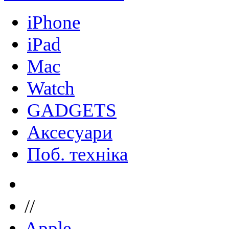
iPhone
iPad
Mac
Watch
GADGETS
Аксесуари
Поб. техніка
//
Apple