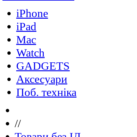
iPhone
iPad
Mac
Watch
GADGETS
Аксесуари
Поб. техніка
//
Товари без ІД