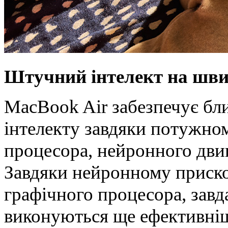
Штучний інтелект на швид
MacBook Air забезпечує бл
інтелекту завдяки потужно
процесора, нейронного двиг
Завдяки нейронному прискор
графічного процесора, завд
виконуються ще ефективніш