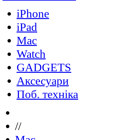
iPhone
iPad
Mac
Watch
GADGETS
Аксесуари
Поб. техніка
//
Mac