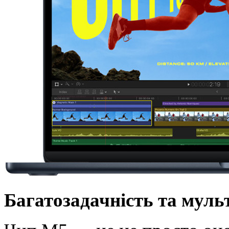
Багатозадачність та мул