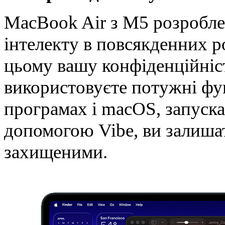
MacBook Air з M5 розробл
інтелекту в повсякденних р
цьому вашу конфіденційніст
використовуєте потужні функ
програмах і macOS, запуск
допомогою Vibe, ви залиша
захищеними.