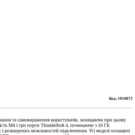
Код:
1010873
кування та самовираження користувачів, захищаючи при цьому
ть M4 і три порти Thunderbolt 4, починаючи з 16 ГБ
их і розширених можливостей підключення. Усі моделі оснащені