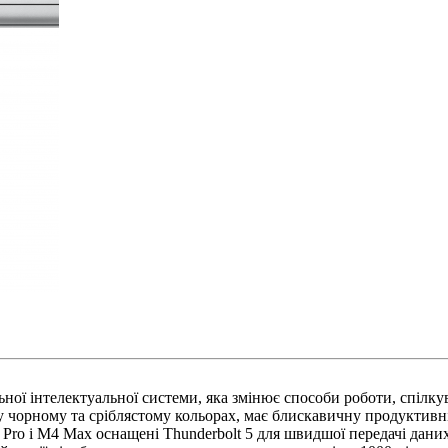
льної інтелектуальної системи, яка змінює способи роботи, спіл
чорному та сріблястому кольорах, має блискавичну продуктивніс
4 Pro і M4 Max оснащені Thunderbolt 5 для швидшої передачі дан