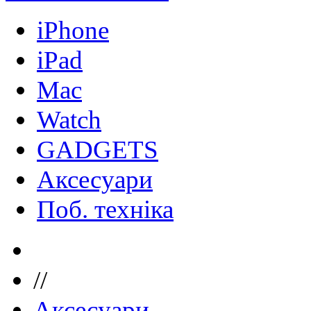
iPhone
iPad
Mac
Watch
GADGETS
Аксесуари
Поб. техніка
//
Аксесуари