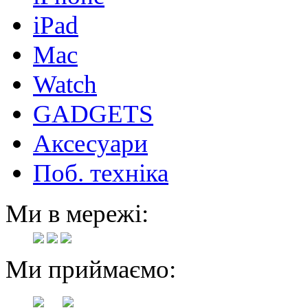
iPad
Mac
Watch
GADGETS
Аксесуари
Поб. техніка
Ми в мережі:
Ми приймаємо: