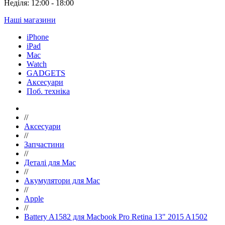
Неділя: 12:00 - 18:00
Наші магазини
iPhone
iPad
Mac
Watch
GADGETS
Аксесуари
Поб. техніка
//
Аксесуари
//
Запчастини
//
Деталі для Mac
//
Акумулятори для Mac
//
Apple
//
Battery A1582 для Macbook Pro Retina 13" 2015 A1502