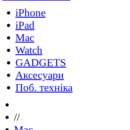
iPhone
iPad
Mac
Watch
GADGETS
Аксесуари
Поб. техніка
//
Mac