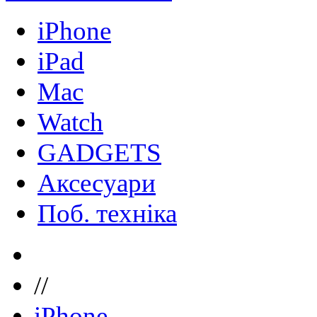
iPhone
iPad
Mac
Watch
GADGETS
Аксесуари
Поб. техніка
//
iPhone