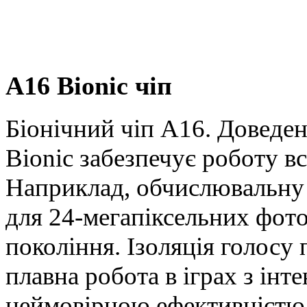
A16 Bionic чіп
Біонічний чіп A16. Доведе
Bionic забезпечує роботу в
Наприклад, обчислювальну 
для 24-мегапіксельних фото
покоління. Ізоляція голосу 
плавна робота в іграх з інт
неймовірною ефективністю 