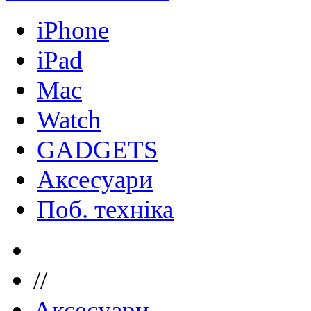
iPhone
iPad
Mac
Watch
GADGETS
Аксесуари
Поб. техніка
//
Аксесуари