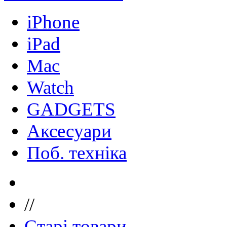
iPhone
iPad
Mac
Watch
GADGETS
Аксесуари
Поб. техніка
//
Старі товари