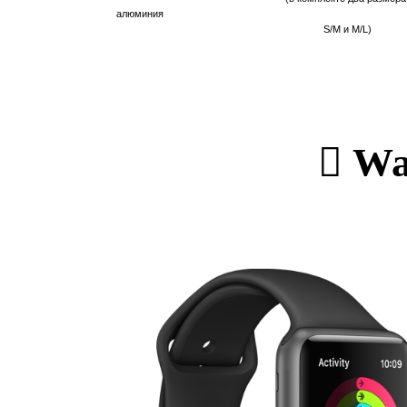
алюминия
S/M и M/L)

Wa