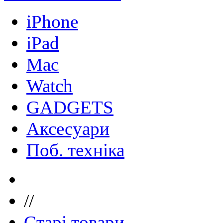
iPhone
iPad
Mac
Watch
GADGETS
Аксесуари
Поб. техніка
//
Старі товари