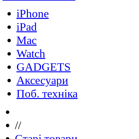
iPhone
iPad
Mac
Watch
GADGETS
Аксесуари
Поб. техніка
//
Старі товари