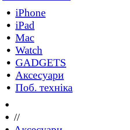
iPhone
iPad
Mac
Watch
GADGETS
Аксесуари
Поб. техніка
//
Аксесуари