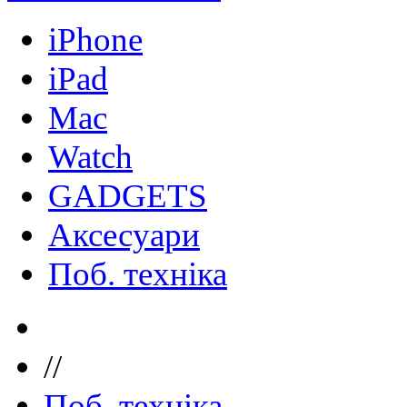
iPhone
iPad
Mac
Watch
GADGETS
Аксесуари
Поб. техніка
//
Поб. техніка