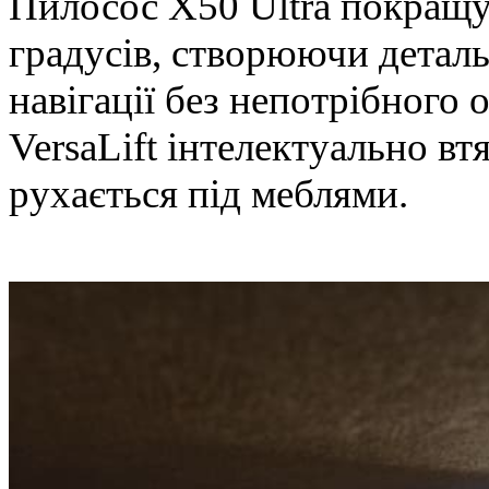
Пилосос X50 Ultra покращу
градусів, створюючи деталь
навігації без непотрібного 
VersaLift інтелектуально вт
рухається під меблями.