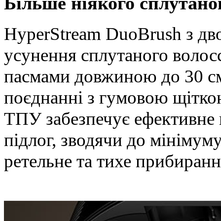
Більше ніякого сплутано
HyperStream DuoBrush з дв
усунення сплутаного волосс
пасмами довжиною до 30 с
поєднанні з гумовою щітко
ТПУ забезпечує ефективне в
підлог, зводячи до мінімум
ретельне та тихе прибиранн