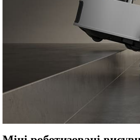
Міні роботизовані висув