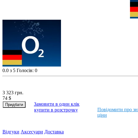
0.0
з 5
Голосів: 0
3 323
грн.
74
$
Замовити в один клік
Повідомити про з
купити в розстрочку
ціни
Відгуки
Аксесуари
Доставка