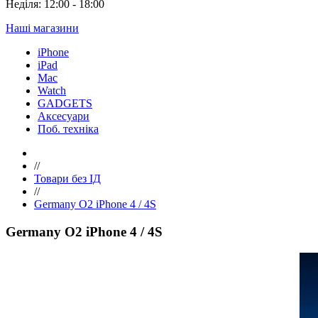
Неділя: 12:00 - 18:00
Наші магазини
iPhone
iPad
Mac
Watch
GADGETS
Аксесуари
Поб. техніка
//
Товари без ІД
//
Germany O2 iPhone 4 / 4S
Germany O2 iPhone 4 / 4S