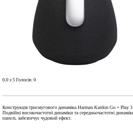
0.0
з 5
Голосів: 0
Конструкція трисмугового динаміка Harman Kardon Go + Play 3 з
Подвійні високочастотні динаміки та середньочастотні динамік
панелі, забезпечує чудовий ефект.