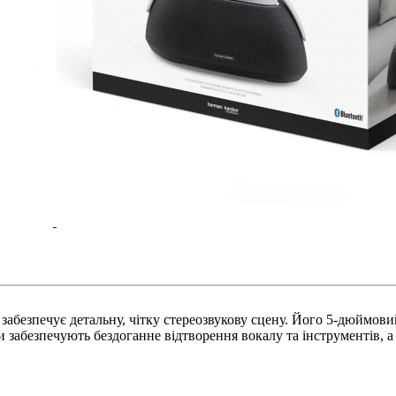
абезпечує детальну, чітку стереозвукову сцену. Його 5-дюймовий
и забезпечують бездоганне відтворення вокалу та інструментів, 