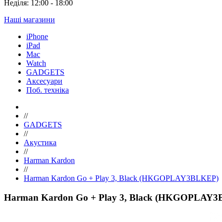
Неділя: 12:00 - 18:00
Наші магазини
iPhone
iPad
Mac
Watch
GADGETS
Аксесуари
Поб. техніка
//
GADGETS
//
Акустика
//
Harman Kardon
//
Harman Kardon Go + Play 3, Black (HKGOPLAY3BLKEP)
Harman Kardon Go + Play 3, Black (HKGOPLAY