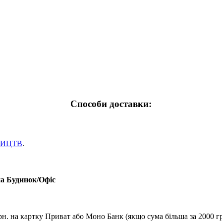
Способи доставки:
НИЦТВ
.
на Будинок/Офіс
рн. на картку Приват або Моно Банк (якщо сума більша за 2000 гр