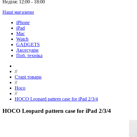
Неділя: 12:00 - 18:00
Наші магазини
iPhone
iPad
Mac
Watch
GADGETS
Аксесуари
Поб. техніка
//
Старі товари
//
Hoco
//
HOCO Leopard pattern case for iPad 2/3/4
HOCO Leopard pattern case for iPad 2/3/4