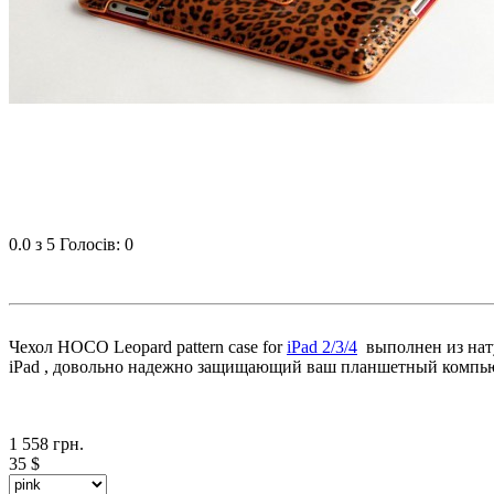
0.0
з 5
Голосів: 0
Чехол HOCO Leopard pattern case for
iPad 2/3/4
выполнен из нату
iPad , довольно надежно защищающий ваш планшетный компьюте
1 558
грн.
35
$