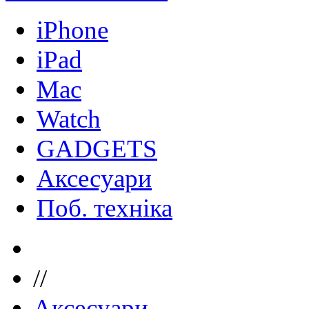
iPhone
iPad
Mac
Watch
GADGETS
Аксесуари
Поб. техніка
//
Аксесуари