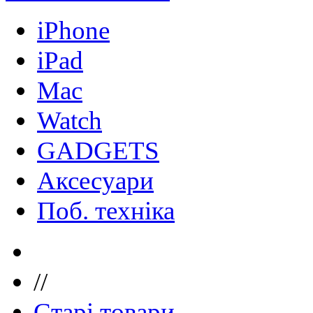
iPhone
iPad
Mac
Watch
GADGETS
Аксесуари
Поб. техніка
//
Старі товари