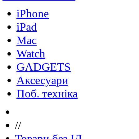
iPhone
iPad
Mac
Watch
GADGETS
Аксесуари
Поб. техніка
//
Товари без ІД